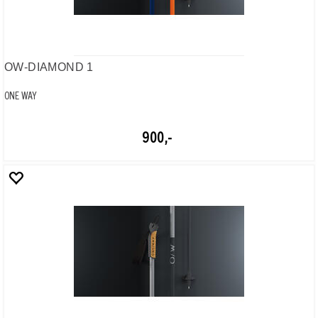
OW-DIAMOND 3
ONE WAY
500,-
BC VARIO, 115-160 cm
ONE WAY
1 900,-
BC CARBON
ONE WAY