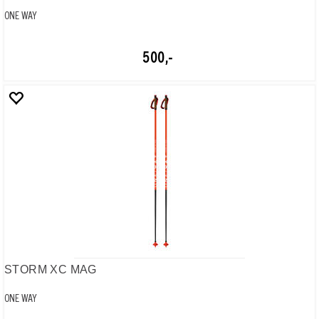
MRS GRIP LV
ONE WAY
300,-