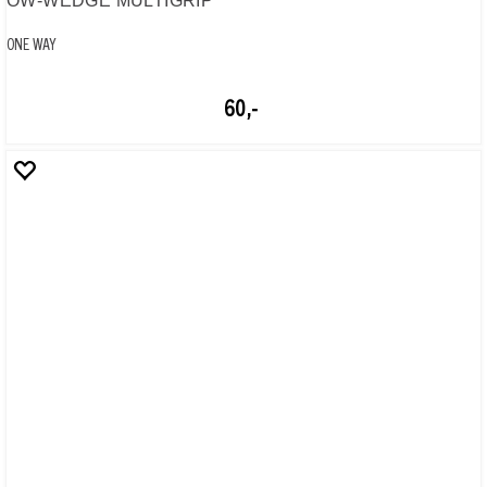
OW-AV RACE STRAP
FLAME
250,-