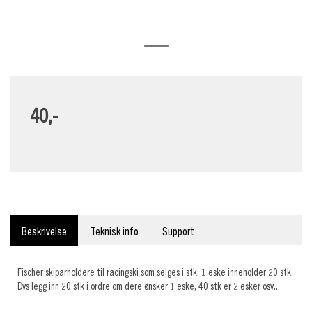
40,-
Beskrivelse
Teknisk info
Support
Fischer skiparholdere til racingski som selges i stk. 1 eske inneholder 20 stk.
Dvs legg inn 20 stk i ordre om dere ønsker 1 eske, 40 stk er 2 esker osv..