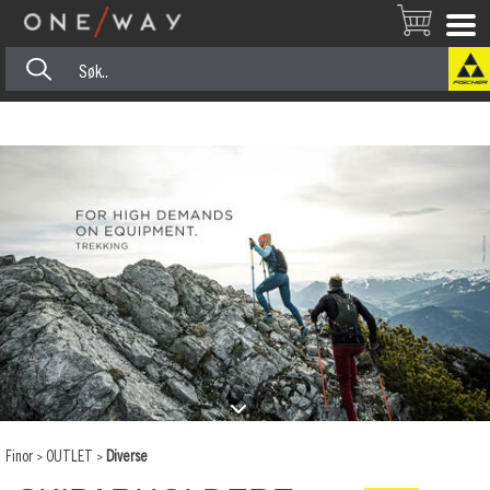
Finor
>
OUTLET
>
Diverse