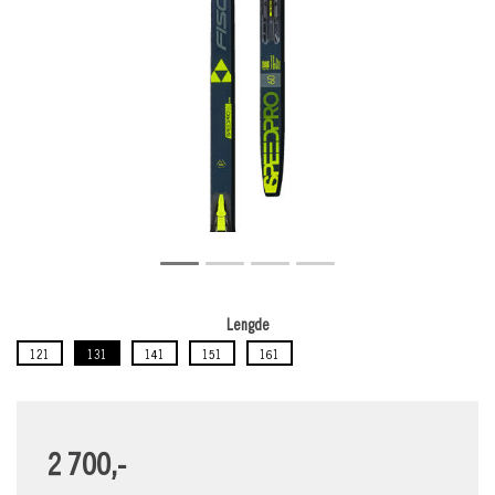
Lengde
121
131
141
151
161
2 700,-