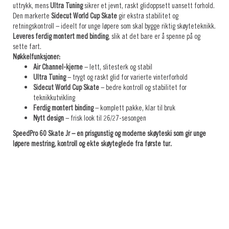
uttrykk, mens
Ultra Tuning
sikrer et jevnt, raskt glidoppsett uansett forhold.
Den markerte
Sidecut World Cup Skate
gir ekstra stabilitet og
retningskontroll – ideelt for unge løpere som skal bygge riktig skøyte­teknikk.
Leveres ferdig montert med binding
, slik at det bare er å spenne på og
sette fart.
Nøkkelfunksjoner:
Air Channel-kjerne
– lett, slitesterk og stabil
Ultra Tuning
– trygt og raskt glid for varierte vinterforhold
Sidecut World Cup Skate
– bedre kontroll og stabilitet for
teknikkutvikling
Ferdig montert binding
– komplett pakke, klar til bruk
Nytt design
– frisk look til 26/27-sesongen
SpeedPro 60 Skate Jr – en prisgunstig og moderne skøyteski som gir unge
løpere mestring, kontroll og ekte skøyteglede fra første tur.