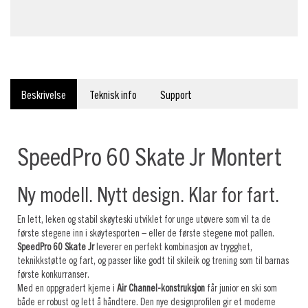
Beskrivelse
Teknisk info
Support
SpeedPro 60 Skate Jr Montert
Ny modell. Nytt design. Klar for fart.
En lett, leken og stabil skøyteski utviklet for unge utøvere som vil ta de
første stegene inn i skøytesporten – eller de første stegene mot pallen.
SpeedPro 60 Skate Jr
leverer en perfekt kombinasjon av trygghet,
teknikkstøtte og fart, og passer like godt til skileik og trening som til barnas
første konkurranser.
Med en oppgradert kjerne i
Air Channel-konstruksjon
får junior en ski som
både er robust og lett å håndtere. Den nye designprofilen gir et moderne