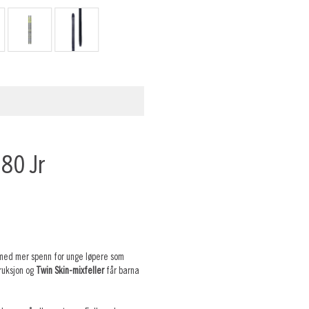
80 Jr
 med mer spenn for unge løpere som
truksjon og
Twin Skin-mixfeller
får barna