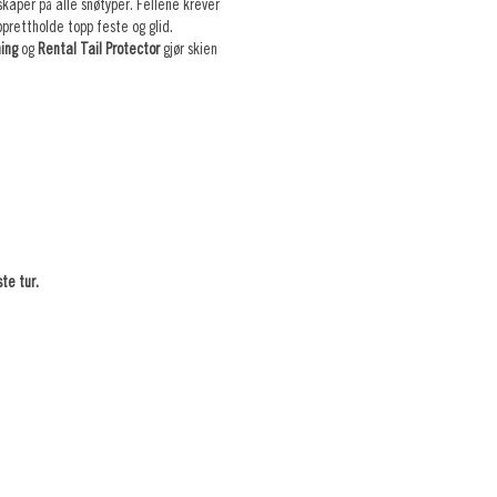
skaper på alle snøtyper. Fellene krever
pprettholde topp feste og glid.
ning
og
Rental Tail Protector
gjør skien
te tur.