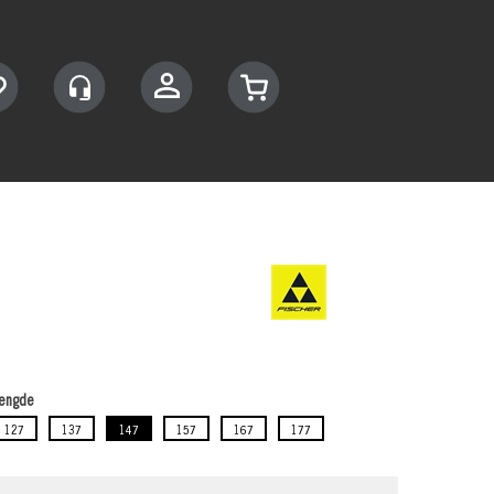
Logg inn
engde
127
137
147
157
167
177