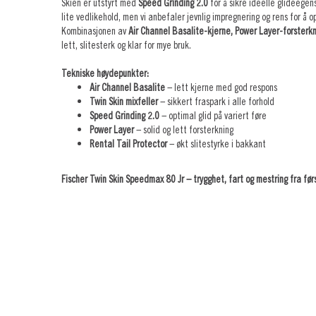
Skien er utstyrt med
Speed Grinding 2.0
for å sikre ideelle glideegen
lite vedlikehold, men vi anbefaler jevnlig impregnering og rens for å o
Kombinasjonen av
Air Channel Basalite-kjerne, Power Layer-forsterk
lett, slitesterk og klar for mye bruk.
Tekniske høydepunkter:
Air Channel Basalite
– lett kjerne med god respons
Twin Skin mixfeller
– sikkert fraspark i alle forhold
Speed Grinding 2.0
– optimal glid på variert føre
Power Layer
– solid og lett forsterkning
Rental Tail Protector
– økt slitestyrke i bakkant
Fischer Twin Skin Speedmax 80 Jr – trygghet, fart og mestring fra førs