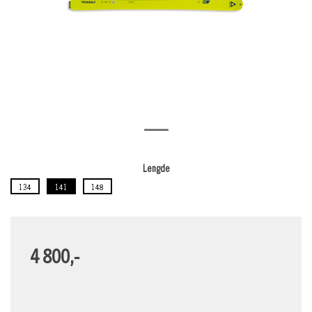
Lengde
134
141
148
4 800,-