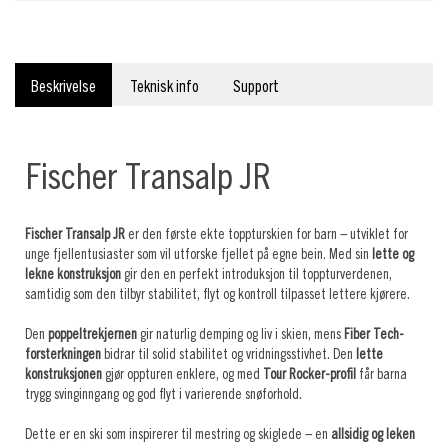
Beskrivelse
Teknisk info
Support
Fischer Transalp JR
Fischer Transalp JR
er den første ekte toppturskien for barn – utviklet for
unge fjellentusiaster som vil utforske fjellet på egne bein. Med sin
lette og
lekne konstruksjon
gir den en perfekt introduksjon til toppturverdenen,
samtidig som den tilbyr stabilitet, flyt og kontroll tilpasset lettere kjørere.
Den
poppeltrekjernen
gir naturlig demping og liv i skien, mens
Fiber Tech-
forsterkningen
bidrar til solid stabilitet og vridningsstivhet. Den
lette
konstruksjonen
gjør oppturen enklere, og med
Tour Rocker-profil
får barna
trygg svinginngang og god flyt i varierende snøforhold.
Dette er en ski som inspirerer til mestring og skiglede – en
allsidig og leken