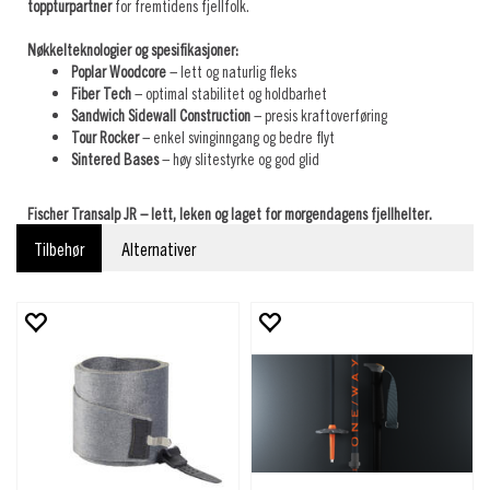
toppturpartner
for fremtidens fjellfolk.
Nøkkelteknologier og spesifikasjoner:
Poplar Woodcore
– lett og naturlig fleks
Fiber Tech
– optimal stabilitet og holdbarhet
Sandwich Sidewall Construction
– presis kraftoverføring
Tour Rocker
– enkel svinginngang og bedre flyt
Sintered Bases
– høy slitestyrke og god glid
Fischer Transalp JR – lett, leken og laget for morgendagens fjellhelter.
Tilbehør
Alternativer