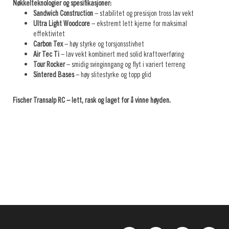
Nøkkelteknologier og spesifikasjoner:
Sandwich Construction
– stabilitet og presisjon tross lav vekt
Ultra Light Woodcore
– ekstremt lett kjerne for maksimal
effektivitet
Carbon Tex
– høy styrke og torsjonsstivhet
Air Tec Ti
– lav vekt kombinert med solid kraftoverføring
Tour Rocker
– smidig svinginngang og flyt i variert terreng
Sintered Bases
– høy slitestyrke og topp glid
Fischer Transalp RC – lett, rask og laget for å vinne høyden.