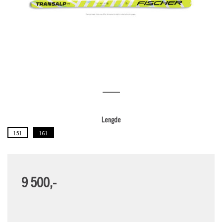
Lengde
151
161
9 500,-