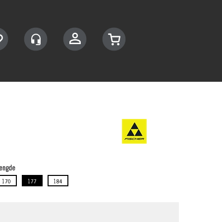
Logg inn
engde
170
177
184