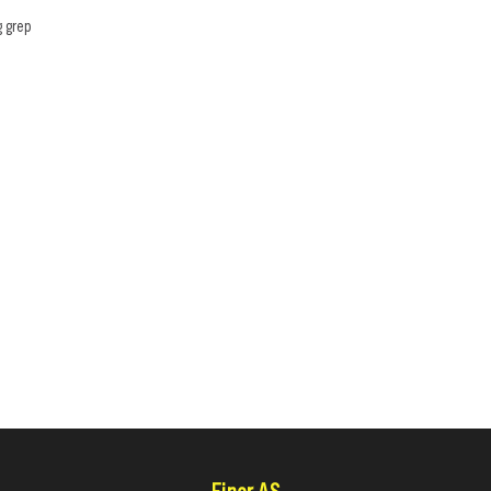
g grep
Finor AS