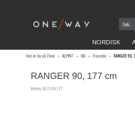
NORDISK
Her er du nå:
Finor
>
ALPINT
>
SKI
>
Freeride
>
RANGER 90, 
RANGER 90, 177 cm
Varenr:
A17224.177