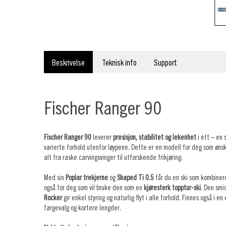
Beskrivelse
Teknisk info
Support
Fischer Ranger 90
Fischer Ranger 90
leverer
presisjon, stabilitet og lekenhet
i ett – en 
varierte forhold utenfor løypene. Dette er en modell for deg som øns
alt fra raske carvingsvinger til utforskende frikjøring.
Med sin
Poplar trekjerne
og
Shaped Ti 0.5
får du en ski som kombiner
også for deg som vil bruke den som en
kjøresterk topptur-ski
. Den smi
Rocker
gir enkel styring og naturlig flyt i alle forhold. Finnes også i e
fargevalg og kortere lengder.