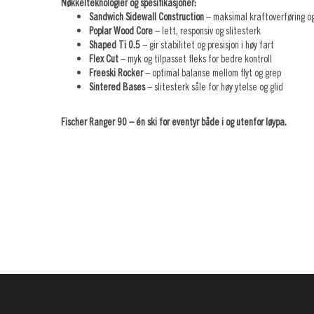
Nøkkelteknologier og spesifikasjoner:
Sandwich Sidewall Construction
– maksimal kraftoverføring o
Poplar Wood Core
– lett, responsiv og slitesterk
Shaped Ti 0.5
– gir stabilitet og presisjon i høy fart
Flex Cut
– myk og tilpasset fleks for bedre kontroll
Freeski Rocker
– optimal balanse mellom flyt og grep
Sintered Bases
– slitesterk såle for høy ytelse og glid
Fischer Ranger 90 – én ski for eventyr både i og utenfor løypa.