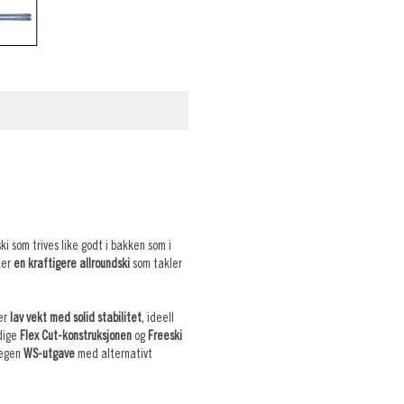
ski som trives like godt i bakken som i
ker
en kraftigere allroundski
som takler
er
lav vekt med solid stabilitet
, ideell
dige
Flex Cut-konstruksjonen
og
Freeski
n egen
WS-utgave
med alternativt